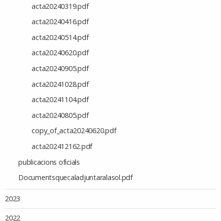
acta20240319.pdf
acta20240416.pdf
acta20240514.pdf
acta20240620.pdf
acta20240905.pdf
acta20241028.pdf
acta20241104.pdf
acta20240805.pdf
copy_of_acta20240620.pdf
acta202412162.pdf
publicacions oficials
Documentsquecaladjuntaralasol.pdf
2023
2022