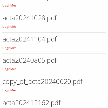
acta20240905.pdf
Llegir Més
-
acta20241028.pdf
acta20241028.pdf
Llegir Més
-
acta20241104.pdf
acta20241104.pdf
Llegir Més
-
acta20240805.pdf
acta20240805.pdf
Llegir Més
-
copy_of_acta20240620.pdf
copy_of_acta20240620.pdf
Llegir Més
-
acta202412162.pdf