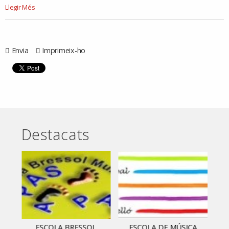
acta202412162.pdf
Llegir Més
-
Envia
Imprimeix-ho
Destacats
ESCOLA BRESSOL
ESCOLA DE MÚSICA