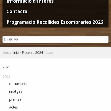
Informació d'Interès
Contacta
Programacio Recollides Escombraries 2026
Inici
Fitxers
2024
Sou a:
/
/
/
actes
Navegació
2025
2024
documents
imatges
premsa
actes