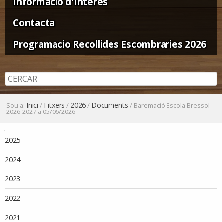
Informació d'Interès
Contacta
Programacio Recollides Escombraries 2026
Inici
Fitxers
2026
Documents
Sou a:
/
/
/
/
Baremació Escola Bressol
2026-2027 a 05/06/2026
Navegació
2025
2024
2023
2022
2021