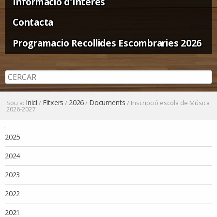
Informació d'Interès
Contacta
Programacio Recollides Escombraries 2026
Inici
Fitxers
2026
Documents
Sou a:
/
/
/
/
Inscripció escola de Música
2026-2027
Navegació
2025
2024
2023
2022
2021