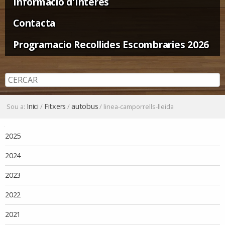
Informació d'Interès
Contacta
Programacio Recollides Escombraries 2026
Inici
Fitxers
autobus
Sou a:
/
/
/
linea-camporrells-lleida
Navegació
2025
2024
2023
2022
2021