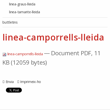
linea-graus-lleida
linea-tamarite-lleida
buttletins
linea-camporrells-lleida
— Document PDF, 11
linea-camporrells-lleida
KB (12059 bytes)
Envia
Imprimeix-ho