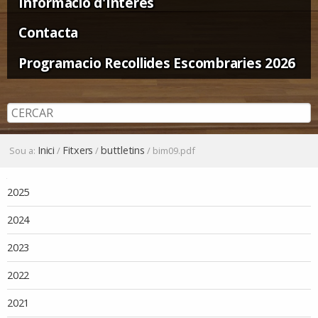
Informació d'Interès
Contacta
Programacio Recollides Escombraries 2026
Inici
Fitxers
buttletins
Sou a:
/
/
/
bim09.pdf
Navegació
2025
2024
2023
2022
2021