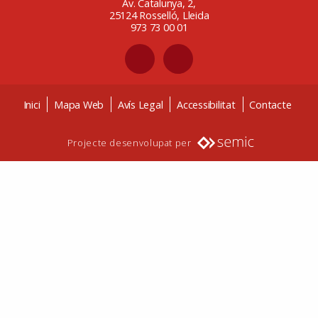
Av. Catalunya, 2,
25124 Rosselló, Lleida
973 73 00 01
Inici
Mapa Web
Avís Legal
Accessibilitat
Contacte
Projecte desenvolupat per