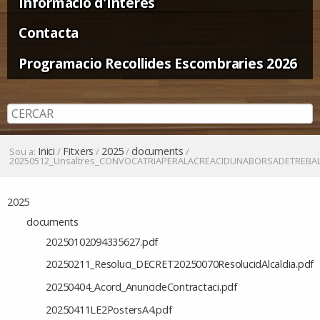
Informació d'Interès
Contacta
Programacio Recollides Escombraries 2026
Inici
Fitxers
2025
documents
Sou a:
/
/
/
/
20250512_Unsaltres_CONVOCATRIAPERALACREACIDUNABORSADETREB
Navegació
2025
documents
20250102094335627.pdf
20250211_Resoluci_DECRET20250070ResolucidAlcaldia.pdf
20250404_Acord_AnuncideContractaci.pdf
20250411LE2PostersA4.pdf