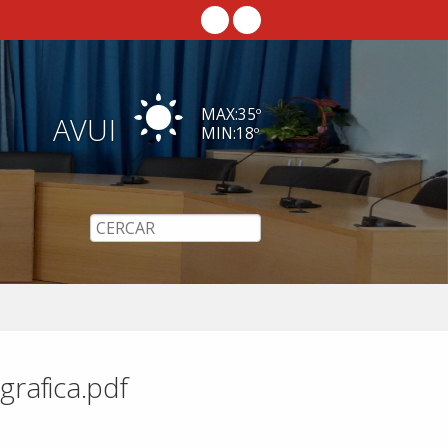
MAX:
35
º
AVUI
MIN:
18
º
rafica.pdf