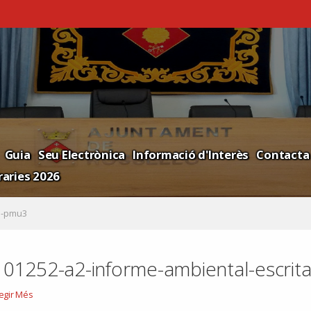
Guia
Seu Electrònica
Informació d'Interès
Contacta
aries 2026
e-pmu3
101252-a2-informe-ambiental-escritag
01252-
legir Més
-