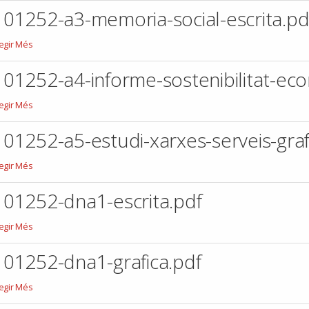
nforme-
101252-a3-memoria-social-escrita.pd
biental-
critagrafica.pdf
01252-
legir Més
-
emoria-
101252-a4-informe-sostenibilitat-eco
cial-
crita.pdf
01252-
legir Més
-
nforme-
101252-a5-estudi-xarxes-serveis-graf
stenibilitat-
conomica-
01252-
legir Més
crita.pdf
-
tudi-
101252-dna1-escrita.pdf
arxes-
rveis-
01252-
legir Més
afica.pdf
na1-
crita.pdf
101252-dna1-grafica.pdf
01252-
legir Més
na1-