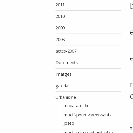
gr
2011
-
2010
b
L
ac
2009
p
-
2008
ed
L
-
actes-2007
Documents
es
L
Imatges
d
la
galeria
ju
d
Urbanisme
c
p
mapa-acustic
re
L
3.
ap
modif-poum-carrer-sant-
-
de
josep
b
i-
modif-sol-no-urbanitzable