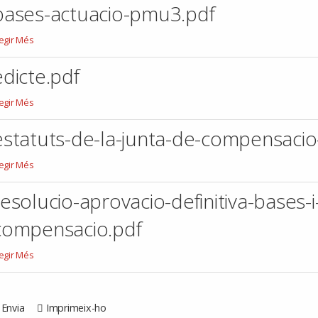
afica.pdf
bases-actuacio-pmu3.pdf
ases-
legir Més
tuacio-
mu3.pdf
edicte.pdf
icte.pdf
legir Més
estatuts-de-la-junta-de-compensaci
tatuts-
legir Més
e-
-
resolucio-aprovacio-definitiva-bases-i
nta-
e-
compensacio.pdf
ompensacio-
mu-
solucio-
legir Més
pdf
rovacio-
finitiva-
ases-
Envia
Imprimeix-ho