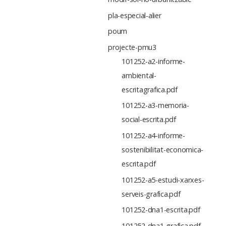
ju
c
pla-especial-alier
-
poum
projecte-pmu3
101252-a2-informe-
ambiental-
escritagrafica.pdf
101252-a3-memoria-
social-escrita.pdf
101252-a4-informe-
sostenibilitat-economica-
escrita.pdf
101252-a5-estudi-xarxes-
serveis-grafica.pdf
101252-dna1-escrita.pdf
101252-dna1-grafica.pdf