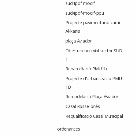
sud4pdf-modif
sud4pdf-modif-ppu
Projecte pavimentació camí
Al-kanis
plaça Aviador
Obertura nou vial sector SUD-
1
Reparcel·lació PMU1b
Projecte d'Urbanització PMU-
1B
Remodelació Plaça Aviador
Casal Rossellonès
Requalificació Casal Municipal
ordenances