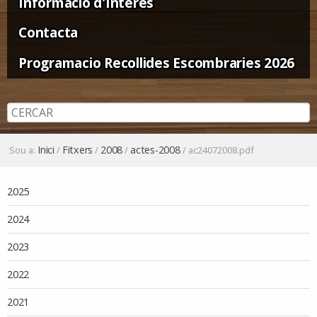
Informació d'Interès
Contacta
Programacio Recollides Escombraries 2026
Inici
Fitxers
2008
actes-2008
Sou a:
/
/
/
/
ac24072008.pdf
Navegació
2025
2024
2023
2022
2021