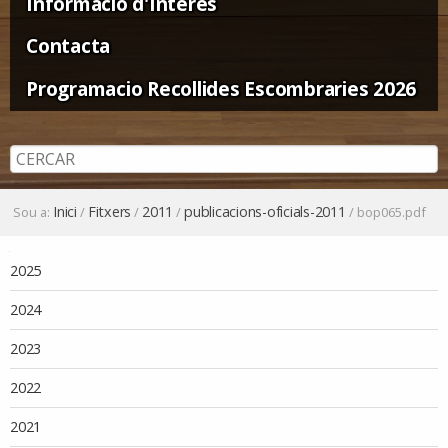
Informació d'Interès
Contacta
Programacio Recollides Escombraries 2026
Inici
Fitxers
2011
publicacions-oficials-2011
Sou a:
/
/
/
/
bop065.pdf
Navegació
2025
2024
2023
2022
2021