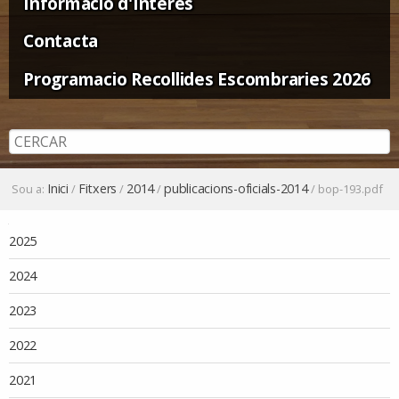
Informació d'Interès
Contacta
Programacio Recollides Escombraries 2026
Inici
Fitxers
2014
publicacions-oficials-2014
Sou a:
/
/
/
/
bop-193.pdf
Navegació
2025
2024
2023
2022
2021