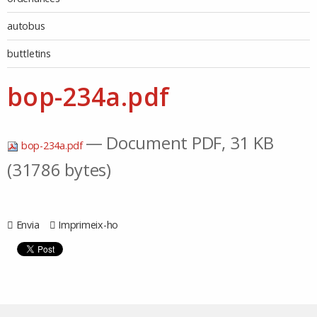
autobus
buttletins
bop-234a.pdf
— Document PDF, 31 KB
bop-234a.pdf
(31786 bytes)
Envia
Imprimeix-ho