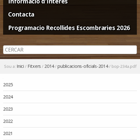
Informació d'Interès
Contacta
Programacio Recollides Escombraries 2026
Inici
Fitxers
2014
publicacions-oficials-2014
Sou a:
/
/
/
/
bop-234a.pdf
Navegació
2025
2024
2023
2022
2021