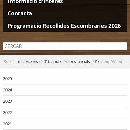
Informació d'Interès
Contacta
Programacio Recollides Escombraries 2026
Inici
Fitxers
2016
publicacions-oficials-2016
Sou a:
/
/
/
/
bop061.pdf
Navegació
2025
2024
2023
2022
2021