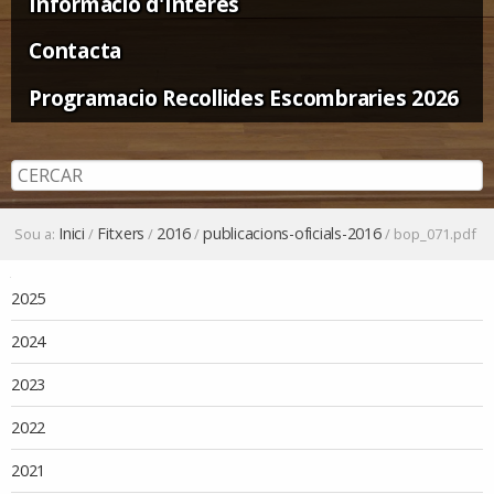
Informació d'Interès
Contacta
Programacio Recollides Escombraries 2026
Inici
Fitxers
2016
publicacions-oficials-2016
Sou a:
/
/
/
/
bop_071.pdf
Navegació
2025
2024
2023
2022
2021