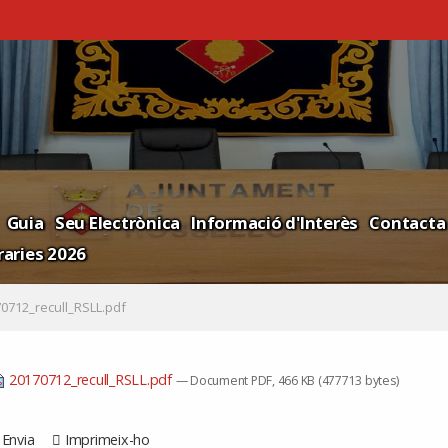
Guia
Seu Electrònica
Informació d'Interès
Contacta
aries 2026
0712_recull_RSLL.pdf
20170712_recull_RSLL.pdf
— Document PDF, 466 KB (477713 bytes)
Envia
Imprimeix-ho