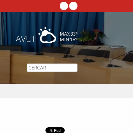
MAX:
33
º
AVUI
MIN:
18
º