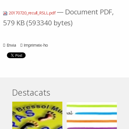
— Document PDF,
20170720_recull_RSLL.pdf
579 KB (593340 bytes)
Envia
Imprimeix-ho
Destacats