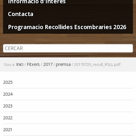
Informació d'Interès
Contacta
Programacio Recollides Escombraries 2026
Inici
Fitxers
2017
premsa
Sou a:
/
/
/
/
20170720_recull_RSLL.pdf
Navegació
2025
2024
2023
2022
2021