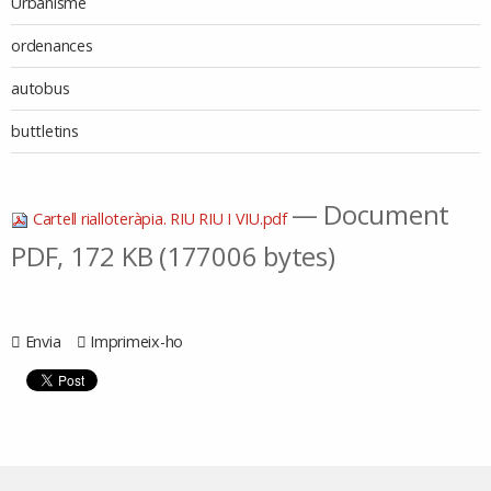
Urbanisme
ordenances
autobus
buttletins
— Document
Cartell rialloteràpia. RIU RIU I VIU.pdf
PDF, 172 KB (177006 bytes)
Envia
Imprimeix-ho