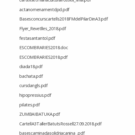
actanomenamentdpd.pdf
Basesconcurscartells2018FMdelPilarDinA3.pdf
Flyer_Revetlles_2018.pdf
festasantantol.pdf
ESCOMBRARIES2018.doc
ESCOMBRARIES2018.pdf
diada18.pdf
bachata.pdf
cursdangls.pdf
hipopressius.pdf
pilates.pdf
ZUMBAIBATUKA.pdf
CartellA3TallerBatutsRossell27.09.2018.pdf
basescaminadasolidriacanina_.pdf