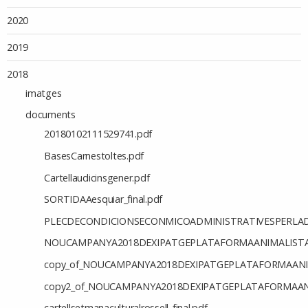
2020
2019
2018
imatges
documents
20180102111529741.pdf
BasesCarnestoltes.pdf
Cartellaudicinsgener.pdf
SORTIDAAesquiar_final.pdf
PLECDECONDICIONSECONMICOADMINISTRATIVESPERLADJ
NOUCAMPANYA2018DEXIPATGEPLATAFORMAANIMALISTAT
copy_of_NOUCAMPANYA2018DEXIPATGEPLATAFORMAANIM
copy2_of_NOUCAMPANYA2018DEXIPATGEPLATAFORMAANI
cartellsetmanaculturalrossell_final.pdf