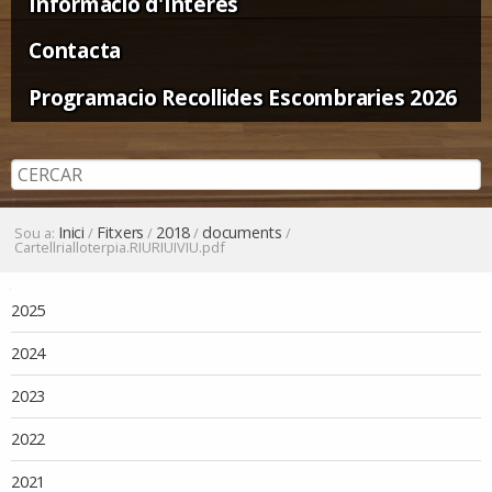
Informació d'Interès
Contacta
Programacio Recollides Escombraries 2026
Inici
Fitxers
2018
documents
Sou a:
/
/
/
/
Cartellrialloterpia.RIURIUIVIU.pdf
Navegació
2025
2024
2023
2022
2021