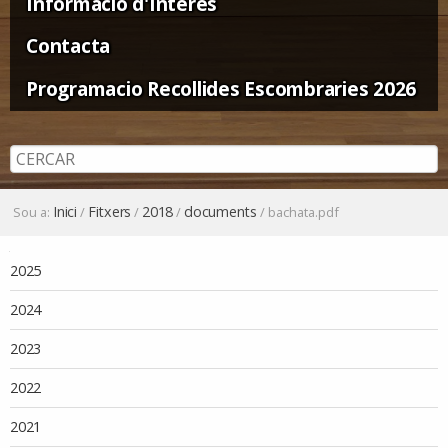
Informació d'Interès
Contacta
Programacio Recollides Escombraries 2026
Inici
Fitxers
2018
documents
Sou a:
/
/
/
/
bachata.pdf
Navegació
2025
2024
2023
2022
2021