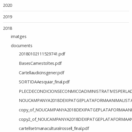
2020
2019
2018
imatges
documents
20180102111529741.pdf
BasesCarnestoltes.pdf
Cartellaudicinsgener.pdf
SORTIDAAesquiar_final.pdf
PLECDECONDICIONSECONMICOADMINISTRATIVESPERLADJ
NOUCAMPANYA2018DEXIPATGEPLATAFORMAANIMALISTAT
copy_of_NOUCAMPANYA2018DEXIPATGEPLATAFORMAANIM
copy2_of_NOUCAMPANYA2018DEXIPATGEPLATAFORMAANI
cartellsetmanaculturalrossell_final.pdf