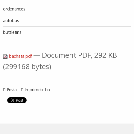
ordenances
autobus
buttletins
— Document PDF, 292 KB
bachata.pdf
(299168 bytes)
Envia
Imprimeix-ho