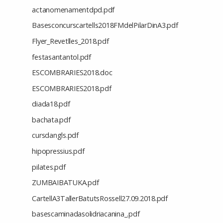
actanomenamentdpd.pdf
Basesconcurscartells2018FMdelPilarDinA3.pdf
Flyer_Revetlles_2018.pdf
festasantantol.pdf
ESCOMBRARIES2018.doc
ESCOMBRARIES2018.pdf
diada18.pdf
bachata.pdf
cursdangls.pdf
hipopressius.pdf
pilates.pdf
ZUMBAIBATUKA.pdf
CartellA3TallerBatutsRossell27.09.2018.pdf
basescaminadasolidriacanina_.pdf