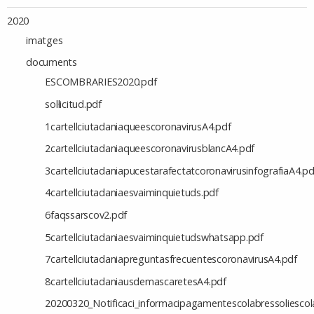
2020
imatges
documents
ESCOMBRARIES2020.pdf
sol·licitud.pdf
1cartellciutadaniaqueescoronavirusA4.pdf
2cartellciutadaniaqueescoronavirusblancA4.pdf
3cartellciutadaniapucestarafectatcoronavirusinfografiaA4.pd
4cartellciutadaniaesvaiminquietuds.pdf
6faqssarscov2.pdf
5cartellciutadaniaesvaiminquietudswhatsapp.pdf
7cartellciutadaniapreguntasfrecuentescoronavirusA4.pdf
8cartellciutadaniausdemascaretesA4.pdf
20200320_Notificaci_informacipagamentescolabressoliesco