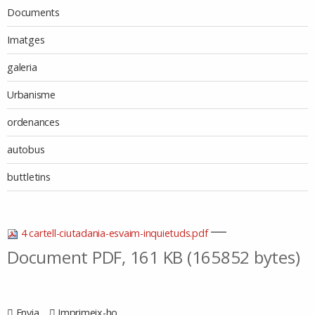
Documents
Imatges
galeria
Urbanisme
ordenances
autobus
buttletins
—
4 cartell-ciutadania-esvaim-inquietuds.pdf
Document PDF, 161 KB (165852 bytes)
Envia
Imprimeix-ho