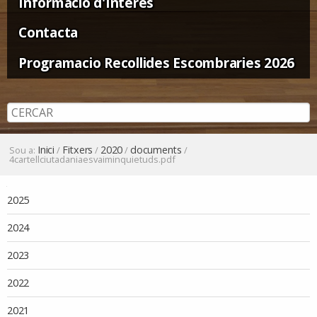
Informació d'Interès
Contacta
Programacio Recollides Escombraries 2026
Inici
Fitxers
2020
documents
Sou a:
/
/
/
/
4cartellciutadaniaesvaiminquietuds.pdf
Navegació
2025
2024
2023
2022
2021