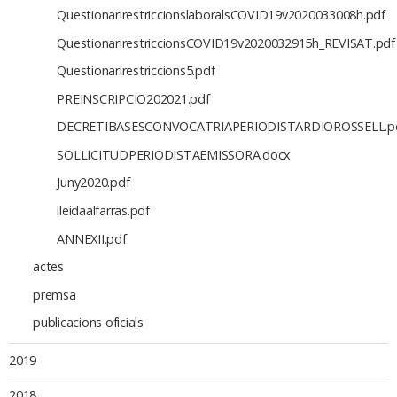
QuestionarirestriccionslaboralsCOVID19v2020033008h.pdf
QuestionarirestriccionsCOVID19v2020032915h_REVISAT.pdf
Questionarirestriccions5.pdf
PREINSCRIPCIO202021.pdf
DECRETIBASESCONVOCATRIAPERIODISTARDIOROSSELL.p
SOLLICITUDPERIODISTAEMISSORA.docx
Juny2020.pdf
lleidaalfarras.pdf
ANNEXII.pdf
actes
premsa
publicacions oficials
2019
2018