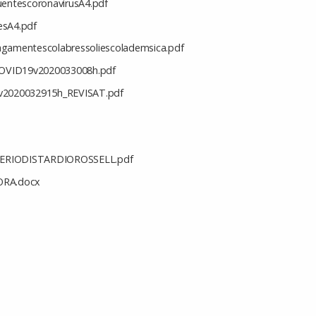
uentescoronavirusA4.pdf
esA4.pdf
agamentescolabressoliescolademsica.pdf
sCOVID19v2020033008h.pdf
9v2020032915h_REVISAT.pdf
RIODISTARDIOROSSELL.pdf
ORA.docx