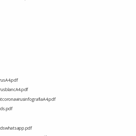
rusA4.pdf
rusblancA4.pdf
atcoronavirusinfografiaA4.pdf
uds.pdf
tudswhatsapp.pdf