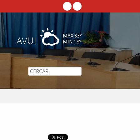
MAX:
33
º
AVUI
MIN:
18
º