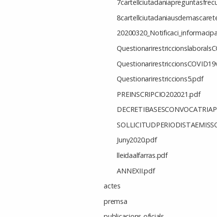
7cartellciutadaniapreguntasfrec
8cartellciutadaniausdemascaret
20200320_Notificaci_informacip
Questionarirestriccionslaboral
QuestionarirestriccionsCOVID1
Questionarirestriccions5.pdf
PREINSCRIPCIO202021.pdf
DECRETIBASESCONVOCATRIAPE
SOLLICITUDPERIODISTAEMISS
Juny2020.pdf
lleidaalfarras.pdf
ANNEXII.pdf
actes
premsa
publicacions oficials