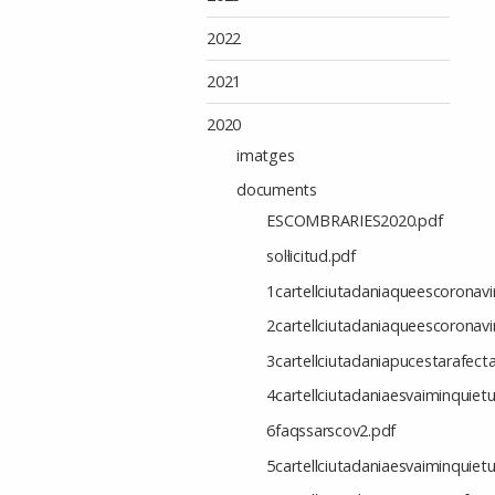
2022
2021
2020
imatges
documents
ESCOMBRARIES2020.pdf
sol·licitud.pdf
1cartellciutadaniaqueescoronavi
2cartellciutadaniaqueescoronavi
3cartellciutadaniapucestarafect
4cartellciutadaniaesvaiminquiet
6faqssarscov2.pdf
5cartellciutadaniaesvaiminquie