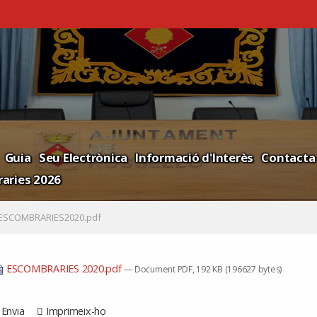
Guia
Seu Electrònica
Informació d'Interès
Contacta
aries 2026
ESCOMBRARIES2020.pdf
ESCOMBRARIES 2020.pdf
— Document PDF, 192 KB (196627 bytes)
Envia
Imprimeix-ho