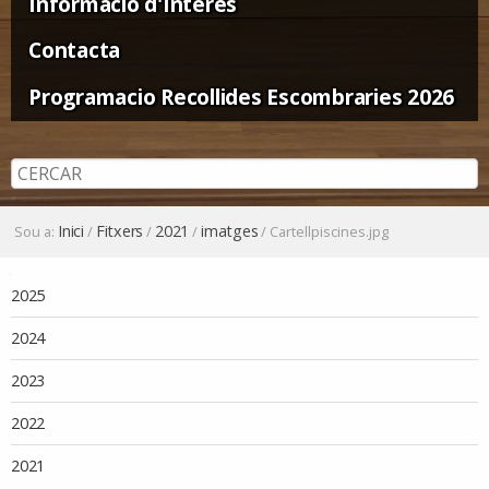
Informació d'Interès
Contacta
Programacio Recollides Escombraries 2026
Inici
Fitxers
2021
imatges
Sou a:
/
/
/
/
Cartellpiscines.jpg
Navegació
2025
2024
2023
2022
2021