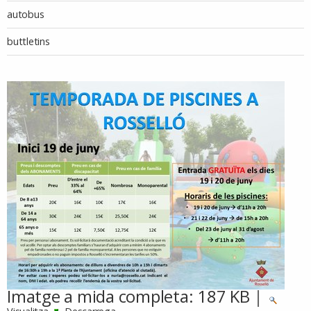
autobus
buttletins
Imatge a mida completa:
187 KB
|