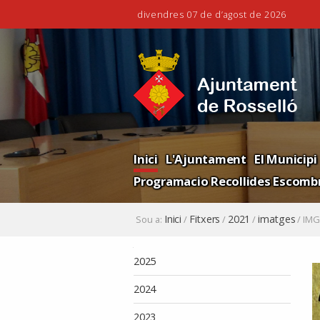
divendres 07 de d’agost de 2026
Ves
Eines
al
personals
contingut.
|
Salta
a
la
Navigation
navegació
Inici
L'Ajuntament
El Municipi
Programacio Recollides Escombr
Inici
Fitxers
2021
imatges
Sou a:
/
/
/
/
IMG
Navegació
2025
2024
2023