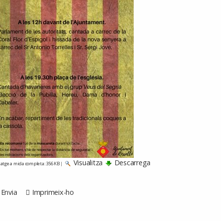
Visualitza
Descarrega
atge a mida completa:
356 KB
|
Envia
Imprimeix-ho