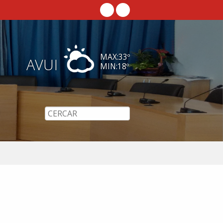
MAX:
33
º
AVUI
MIN:
18
º