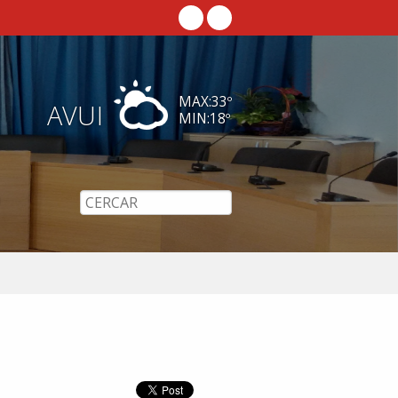
MAX:
33
º
AVUI
MIN:
18
º