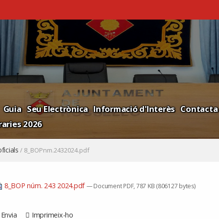
Guia
Seu Electrònica
Informació d'Interès
Contacta
aries 2026
ficials
/
8_BOPnm.2432024.pdf
8_BOP núm. 243 2024.pdf
— Document PDF, 787 KB (806127 bytes)
Envia
Imprimeix-ho