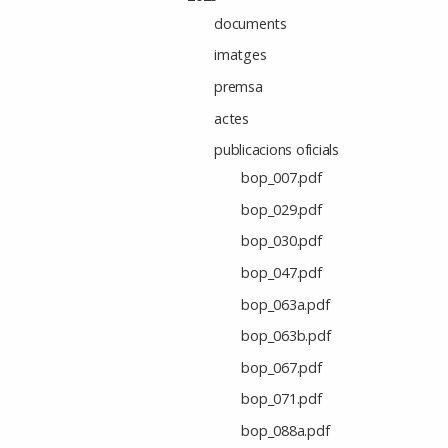
documents
imatges
premsa
actes
publicacions oficials
bop_007.pdf
bop_029.pdf
bop_030.pdf
bop_047.pdf
bop_063a.pdf
bop_063b.pdf
bop_067.pdf
bop_071.pdf
bop_088a.pdf