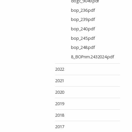
dogc_9049.pdf
bop_236.pdf
bop_239.pdf
bop_240.pdf
bop_245.pdf
bop_248.pdf
8_BOPnm.2432024.pdf
2022
2021
2020
2019
2018
2017