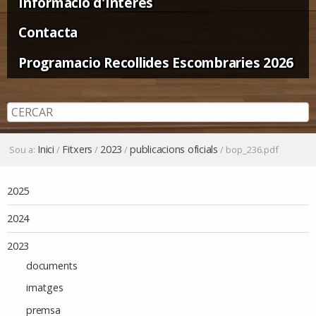
Informació d'Interès
Contacta
Programacio Recollides Escombraries 2026
Inici
Fitxers
2023
publicacions oficials
Sou a:
/
/
/
/
bop_236.pdf
Navegació
2025
2024
2023
documents
imatges
premsa