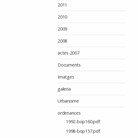
2011
2010
2009
2008
actes-2007
Documents
Imatges
galeria
Urbanisme
ordenances
1992-bop160.pdf
1998-bop157.pdf