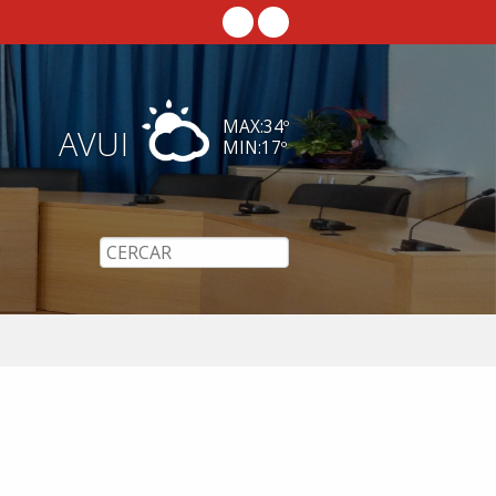
MAX:
34
º
AVUI
MIN:
17
º