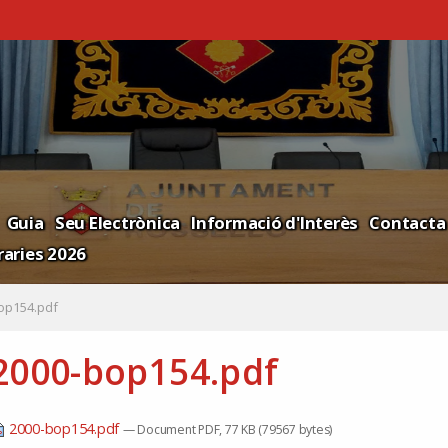
Guia
Seu Electrònica
Informació d'Interès
Contacta
aries 2026
op154.pdf
2000-bop154.pdf
2000-bop154.pdf
— Document PDF, 77 KB (79567 bytes)