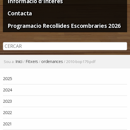
Informació d'Interès
Contacta
Programacio Recollides Escombraries 2026
Inici
Fitxers
ordenances
Sou a:
/
/
/
2010-bop179.pdf
Navegació
2025
2024
2023
2022
2021