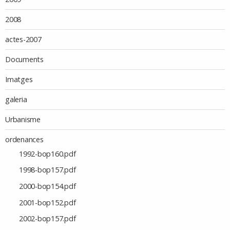
2008
actes-2007
Documents
Imatges
galeria
Urbanisme
ordenances
1992-bop160.pdf
1998-bop157.pdf
2000-bop154.pdf
2001-bop152.pdf
2002-bop157.pdf