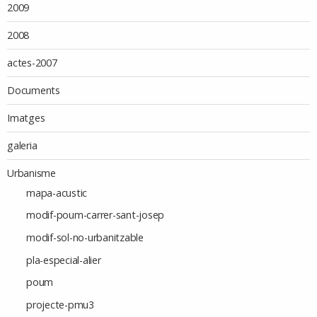
2009
2008
actes-2007
Documents
Imatges
galeria
Urbanisme
mapa-acustic
modif-poum-carrer-sant-josep
modif-sol-no-urbanitzable
pla-especial-alier
poum
projecte-pmu3