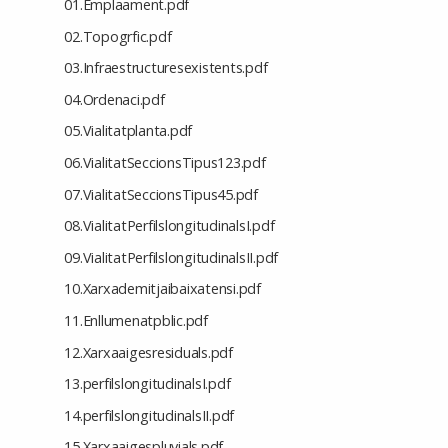
01.Emplaament.pdf
02.Topogrfic.pdf
03.Infraestructuresexistents.pdf
04.Ordenaci.pdf
05.Vialitatplanta.pdf
06.VialitatSeccionsTipus123.pdf
07.VialitatSeccionsTipus45.pdf
08.VialitatPerfilslongitudinalsI.pdf
09.VialitatPerfilslongitudinalsII.pdf
10.Xarxademitjaibaixatensi.pdf
11.Enllumenatpblic.pdf
12.Xarxaaigesresiduals.pdf
13.perfilslongitudinalsI.pdf
14.perfilslongitudinalsII.pdf
15.Xarxaaigespluvials.pdf