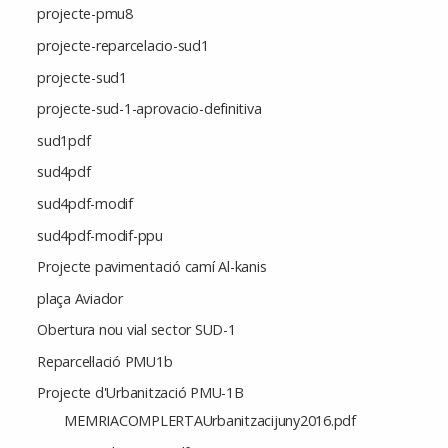
projecte-pmu8
projecte-reparcelacio-sud1
projecte-sud1
projecte-sud-1-aprovacio-definitiva
sud1pdf
sud4pdf
sud4pdf-modif
sud4pdf-modif-ppu
Projecte pavimentació camí Al-kanis
plaça Aviador
Obertura nou vial sector SUD-1
Reparcel·lació PMU1b
Projecte d'Urbanització PMU-1B
MEMRIACOMPLERTAUrbanitzacijuny2016.pdf