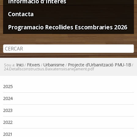
Informació d'Interès
Contacta
Programacio Recollides Escombraries 2026
Inici
Fitxers
Urbanisme
Projecte d'Urbanització PMU-1B
Sou a:
/
/
/
/
24.Detallsconstructius.Baixatensiisanejament.pdf
Navegació
2025
2024
2023
2022
2021