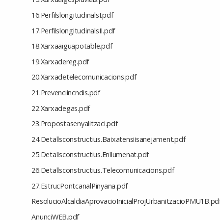
16.PerfilslongitudinalsI.pdf
17.PerfilslongitudinalsII.pdf
18.Xarxaaiguapotable.pdf
19.Xarxadereg.pdf
20.Xarxadetelecomunicacions.pdf
21.Prevenciincndis.pdf
22.Xarxadegas.pdf
23.Propostasenyalitzaci.pdf
24.Detallsconstructius.Baixatensiisanejament.pdf
25.Detallsconstructius.Enllumenat.pdf
26.Detallsconstructius.Telecomunicacions.pdf
27.EstrucPontcanalPinyana.pdf
ResolucioAlcaldiaAprovacioInicialProjUrbanitzacioPMU1B.pd
AnunciWEB.pdf