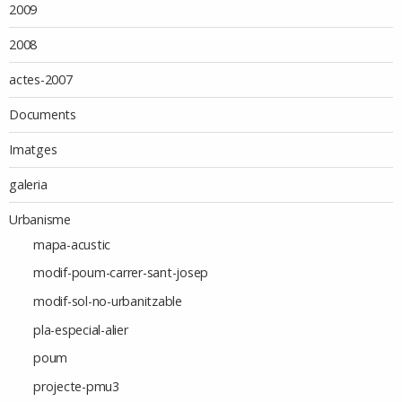
2009
2008
actes-2007
Documents
Imatges
galeria
Urbanisme
mapa-acustic
modif-poum-carrer-sant-josep
modif-sol-no-urbanitzable
pla-especial-alier
poum
projecte-pmu3