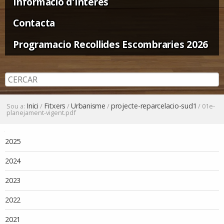
Informació d'Interès
Contacta
Programacio Recollides Escombraries 2026
Inici
Fitxers
Urbanisme
projecte-reparcelacio-sud1
Sou a:
/
/
/
/
01e-
planejament-vigent.pdf
Navegació
2025
2024
2023
2022
2021