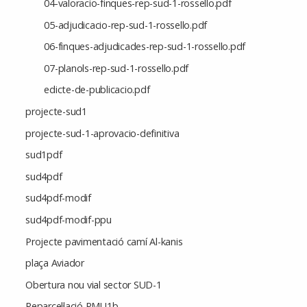
04-valoracio-finques-rep-sud-1-rossello.pdf
05-adjudicacio-rep-sud-1-rossello.pdf
06-finques-adjudicades-rep-sud-1-rossello.pdf
07-planols-rep-sud-1-rossello.pdf
edicte-de-publicacio.pdf
projecte-sud1
projecte-sud-1-aprovacio-definitiva
sud1pdf
sud4pdf
sud4pdf-modif
sud4pdf-modif-ppu
Projecte pavimentació camí Al-kanis
plaça Aviador
Obertura nou vial sector SUD-1
Reparcel·lació PMU1b