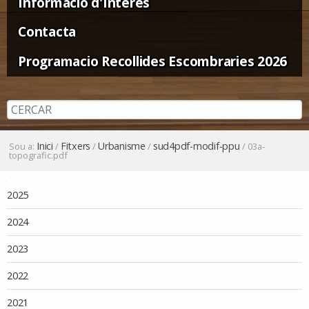
Informació d'Interès
Contacta
Programacio Recollides Escombraries 2026
Inici
Fitxers
Urbanisme
sud4pdf-modif-ppu
Sou a:
/
/
/
/
03a-
topografic.pdf
Navegació
2025
2024
2023
2022
2021