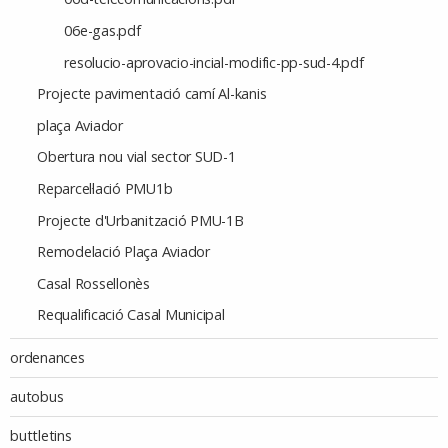
06e-gas.pdf
resolucio-aprovacio-incial-modific-pp-sud-4.pdf
Projecte pavimentació camí Al-kanis
plaça Aviador
Obertura nou vial sector SUD-1
Reparcel·lació PMU1b
Projecte d'Urbanització PMU-1B
Remodelació Plaça Aviador
Casal Rossellonès
Requalificació Casal Municipal
ordenances
autobus
buttletins