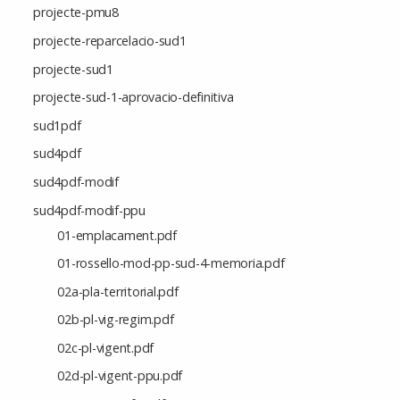
projecte-pmu8
projecte-reparcelacio-sud1
projecte-sud1
projecte-sud-1-aprovacio-definitiva
sud1pdf
sud4pdf
sud4pdf-modif
sud4pdf-modif-ppu
01-emplacament.pdf
01-rossello-mod-pp-sud-4-memoria.pdf
02a-pla-territorial.pdf
02b-pl-vig-regim.pdf
02c-pl-vigent.pdf
02d-pl-vigent-ppu.pdf