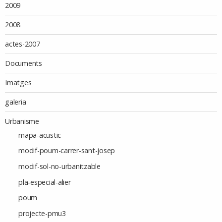
2009
2008
actes-2007
Documents
Imatges
galeria
Urbanisme
mapa-acustic
modif-poum-carrer-sant-josep
modif-sol-no-urbanitzable
pla-especial-alier
poum
projecte-pmu3