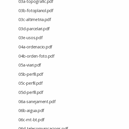
03a-topografic.pdf
03b-fotoplanol.pdf
03c-altimetria.pdf
03d-parcelari.pdf
03e-usos.pdf
04a-ordenacio.pdf
04b-orden-foto.pdf
05a-viari.pdf
05b-perfil.pdf
05c-perfil.pdf
05d-perfil.pdf
06a-sanejament.pdf
06b-aigua.pdf
06c-mt-bt.pdf
06d-telecomunicacions.pdf