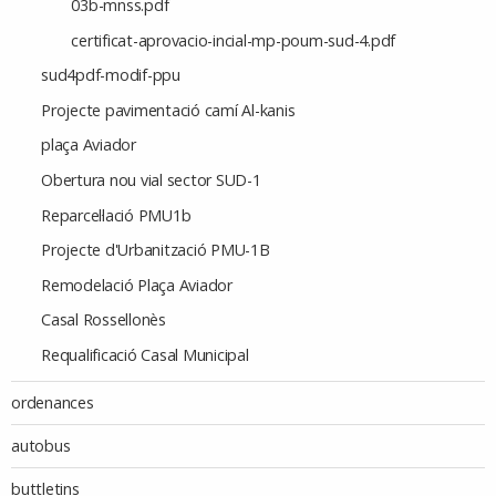
03b-mnss.pdf
certificat-aprovacio-incial-mp-poum-sud-4.pdf
sud4pdf-modif-ppu
Projecte pavimentació camí Al-kanis
plaça Aviador
Obertura nou vial sector SUD-1
Reparcel·lació PMU1b
Projecte d'Urbanització PMU-1B
Remodelació Plaça Aviador
Casal Rossellonès
Requalificació Casal Municipal
ordenances
autobus
buttletins