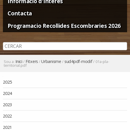
Informació d'Interès
Contacta
Programacio Recollides Escombraries 2026
Inici
Fitxers
Urbanisme
sud4pdf-modif
Sou a:
/
/
/
/
01a-pla-
territorial.pdf
Navegació
2025
2024
2023
2022
2021