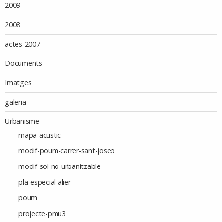
2009
2008
actes-2007
Documents
Imatges
galeria
Urbanisme
mapa-acustic
modif-poum-carrer-sant-josep
modif-sol-no-urbanitzable
pla-especial-alier
poum
projecte-pmu3