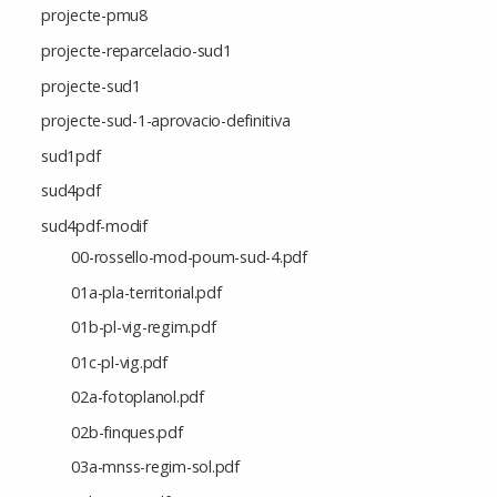
projecte-pmu8
projecte-reparcelacio-sud1
projecte-sud1
projecte-sud-1-aprovacio-definitiva
sud1pdf
sud4pdf
sud4pdf-modif
00-rossello-mod-poum-sud-4.pdf
01a-pla-territorial.pdf
01b-pl-vig-regim.pdf
01c-pl-vig.pdf
02a-fotoplanol.pdf
02b-finques.pdf
03a-mnss-regim-sol.pdf