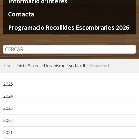
Informació d'Interès
Contacta
Programacio Recollides Escombraries 2026
Inici
Fitxers
Urbanisme
sud4pdf
Sou a:
/
/
/
/
02-viari.pdf
Navegació
2025
2024
2023
2022
2021