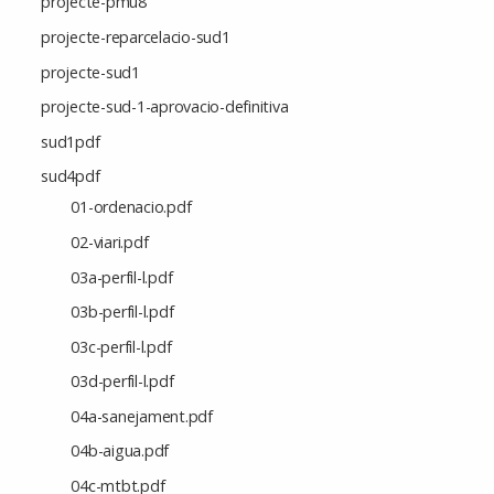
projecte-pmu8
projecte-reparcelacio-sud1
projecte-sud1
projecte-sud-1-aprovacio-definitiva
sud1pdf
sud4pdf
01-ordenacio.pdf
02-viari.pdf
03a-perfil-l.pdf
03b-perfil-l.pdf
03c-perfil-l.pdf
03d-perfil-l.pdf
04a-sanejament.pdf
04b-aigua.pdf
04c-mtbt.pdf