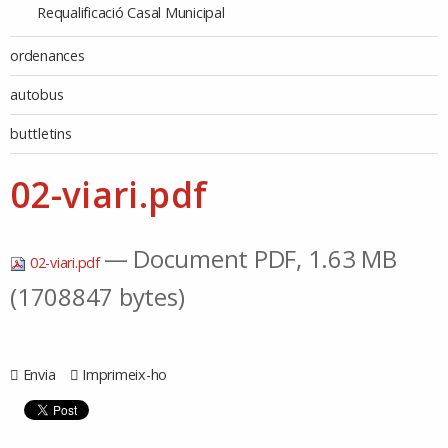
Requalificació Casal Municipal
ordenances
autobus
buttletins
02-viari.pdf
— Document PDF, 1.63 MB
02-viari.pdf
(1708847 bytes)
Envia
Imprimeix-ho