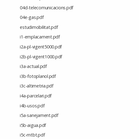
04d-telecomunicacions.pdf
04e-gas.pdf
estudimobilitat.pdf
i1-emplacament.pdf
i2a-pl-vigent5000.pdf
i2b-pl-vigent1000.pdf
i3a-actual.pdf
i3b-fotoplanol.pdf
i3c-altimetria.pdf
i4a-parcelari.pdf
i4b-usos.pdf
i5a-sanejament.pdf
i5b-aigua.pdf
i5c-mtbt.pdf