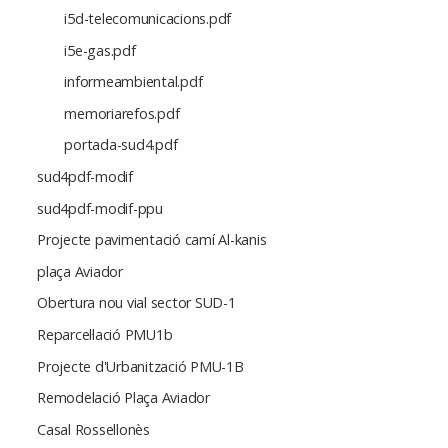
i5d-telecomunicacions.pdf
i5e-gas.pdf
informeambiental.pdf
memoriarefos.pdf
portada-sud4.pdf
sud4pdf-modif
sud4pdf-modif-ppu
Projecte pavimentació camí Al-kanis
plaça Aviador
Obertura nou vial sector SUD-1
Reparcel·lació PMU1b
Projecte d'Urbanització PMU-1B
Remodelació Plaça Aviador
Casal Rossellonès