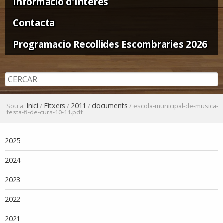
Informació d'Interès
Contacta
Programacio Recollides Escombraries 2026
Inici
Fitxers
2011
documents
Sou a:
/
/
/
/
escola-municipal-de-musica-
festa-fi-de-curs-10-11.pdf
Navegació
2025
2024
2023
2022
2021