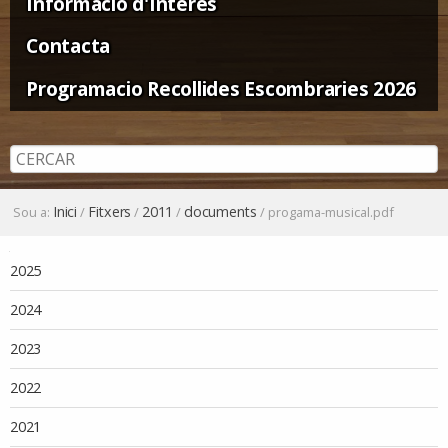
Informació d'Interès
Contacta
Programacio Recollides Escombraries 2026
Inici
Fitxers
2011
documents
Sou a:
/
/
/
/
progama-musical.pdf
Navegació
2025
2024
2023
2022
2021