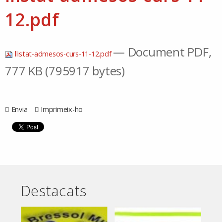
12.pdf
— Document PDF,
llistat-admesos-curs-11-12.pdf
777 KB (795917 bytes)
Envia
Imprimeix-ho
Destacats