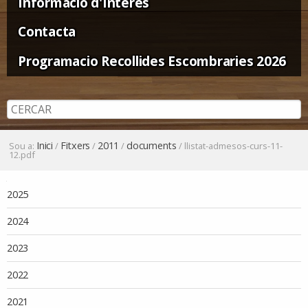
Informació d'Interès
Contacta
Programacio Recollides Escombraries 2026
Inici
Fitxers
2011
documents
Sou a:
/
/
/
/
llistat-admesos-curs-11-
12.pdf
Navegació
2025
2024
2023
2022
2021