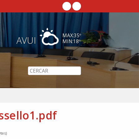
MAX:
35
º
AVUI
MIN:
18
º
sello1.pdf
tes)