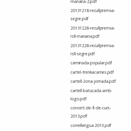
manana-2.pdf
20131218-recullpremsa-
segre.pdf
20131228-recullpremsa-
rsll-manana.pdf
20131228-recullpremsa-
rsll-segre.pdf
caminada-popular.pdf
cartel-trenkacames.pdf
cartell-2ona-jornada.pdf
cartell-batucada-amb-
logo.pdf
concert-de-fi-de-curs-
2013.pdf
correllengua-2013.pdf