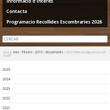
Informació d'Interès
Contacta
Programacio Recollides Escombraries 2026
Inici
Fitxers
2013
documents
Sou a:
/
/
/
/
20131008-recullpremsa-rsll-
3.pdf
Navegació
2025
2024
2023
2022
2021