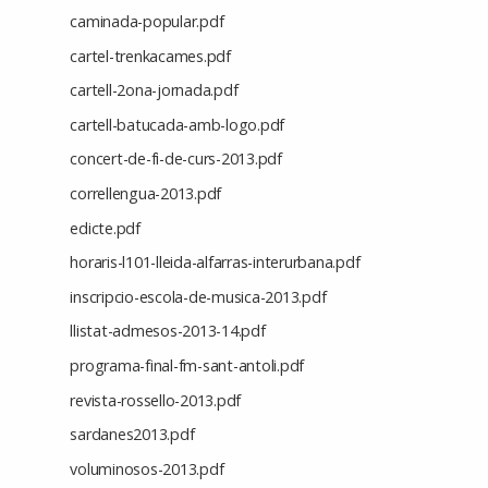
caminada-popular.pdf
cartel-trenkacames.pdf
cartell-2ona-jornada.pdf
cartell-batucada-amb-logo.pdf
concert-de-fi-de-curs-2013.pdf
correllengua-2013.pdf
edicte.pdf
horaris-l101-lleida-alfarras-interurbana.pdf
inscripcio-escola-de-musica-2013.pdf
llistat-admesos-2013-14.pdf
programa-final-fm-sant-antoli.pdf
revista-rossello-2013.pdf
sardanes2013.pdf
voluminosos-2013.pdf