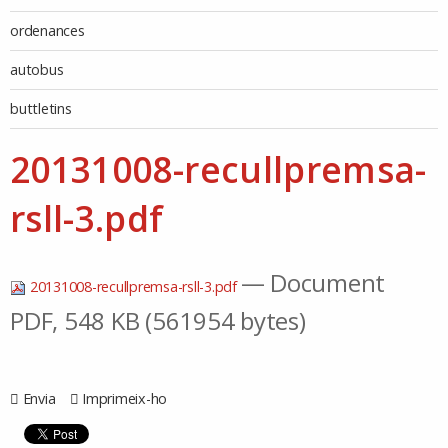
ordenances
autobus
buttletins
20131008-recullpremsa-
rsll-3.pdf
— Document
20131008-recullpremsa-rsll-3.pdf
PDF, 548 KB (561954 bytes)
Envia
Imprimeix-ho