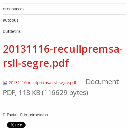
ordenances
autobus
buttletins
20131116-recullpremsa-
rsll-segre.pdf
— Document
20131116-recullpremsa-rsll-segre.pdf
PDF, 113 KB (116629 bytes)
Envia
Imprimeix-ho