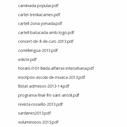
caminada-popular.pdf
cartel-trenkacames.pdf
cartell-2ona-jornada.pdf
cartell-batucada-amb-logo.pdf
concert-de-fi-de-curs-2013.pdf
correllengua-2013.pdf
edicte.pdf
horaris-l101-lleida-alfarras-interurbana.pdf
inscripcio-escola-de-musica-2013.pdf
llistat-admesos-2013-14.pdf
programa-final-fm-sant-antoli.pdf
revista-rossello-2013.pdf
sardanes2013.pdf
voluminosos-2013.pdf