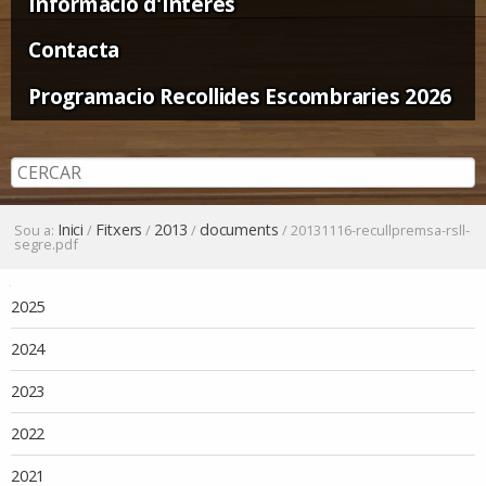
Informació d'Interès
Contacta
Programacio Recollides Escombraries 2026
Inici
Fitxers
2013
documents
Sou a:
/
/
/
/
20131116-recullpremsa-rsll-
segre.pdf
Navegació
2025
2024
2023
2022
2021