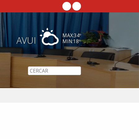
MAX:
34
º
AVUI
MIN:
18
º