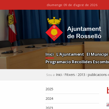
diumenge 09 de d’agost de 2026
Ves
Eines
al
personals
contingut.
|
Salta
a
la
Navigation
navegació
Inici
L'Ajuntament
El Municipi
Programacio Recollides Escombr
Inici
Fitxers
2013
publicacions-
Sou a:
/
/
/
Navegació
2025
2024
2023