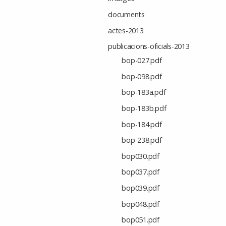
documents
actes-2013
publicacions-oficials-2013
bop-027.pdf
bop-098.pdf
bop-183a.pdf
bop-183b.pdf
bop-184.pdf
bop-238.pdf
bop030.pdf
bop037.pdf
bop039.pdf
bop048.pdf
bop051.pdf