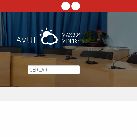
MAX:
33
º
AVUI
MIN:
18
º