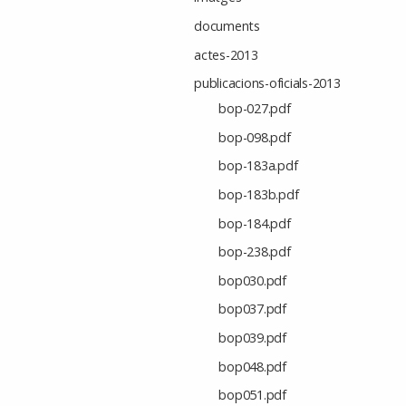
documents
actes-2013
publicacions-oficials-2013
bop-027.pdf
bop-098.pdf
bop-183a.pdf
bop-183b.pdf
bop-184.pdf
bop-238.pdf
bop030.pdf
bop037.pdf
bop039.pdf
bop048.pdf
bop051.pdf