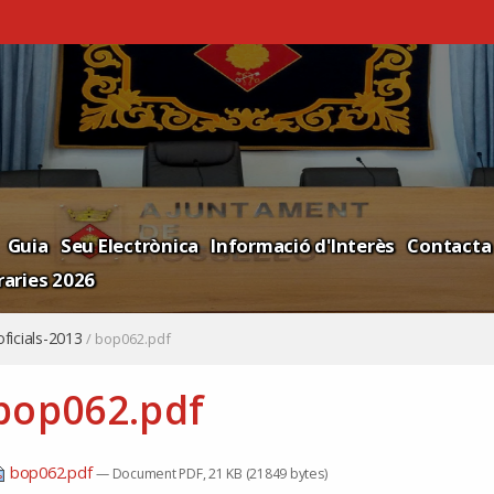
Guia
Seu Electrònica
Informació d'Interès
Contacta
aries 2026
oficials-2013
/
bop062.pdf
bop062.pdf
bop062.pdf
— Document PDF, 21 KB (21849 bytes)