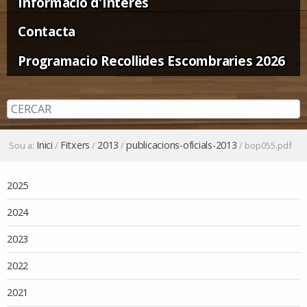
Informació d'Interès
Contacta
Programacio Recollides Escombraries 2026
Inici
Fitxers
2013
publicacions-oficials-2013
Sou a:
/
/
/
/
bop055.pdf
Navegació
2025
2024
2023
2022
2021