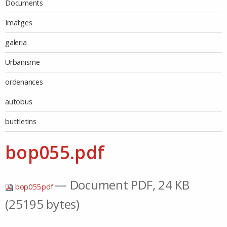
Documents
Imatges
galeria
Urbanisme
ordenances
autobus
buttletins
bop055.pdf
— Document PDF, 24 KB
bop055.pdf
(25195 bytes)