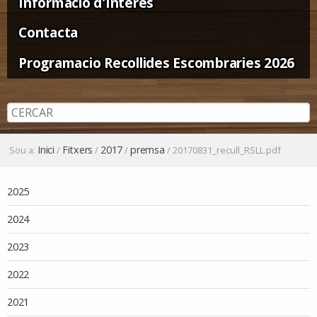
Informació d'Interès
Contacta
Programacio Recollides Escombraries 2026
Inici
Fitxers
2017
premsa
Sou a:
/
/
/
/
20170831_recull_RSLL.pdf
Navegació
2025
2024
2023
2022
2021