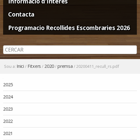
Informació d'Interès
Contacta
Programacio Recollides Escombraries 2026
Inici
Fitxers
2020
premsa
Sou a:
/
/
/
/
20200411_recull_rs.pdf
Navegació
2025
2024
2023
2022
2021