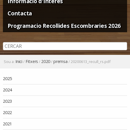
Informació d'Interès
Contacta
Programacio Recollides Escombraries 2026
Inici
Fitxers
2020
premsa
Sou a:
/
/
/
/
20200613_recull_rs.pdf
Navegació
2025
2024
2023
2022
2021