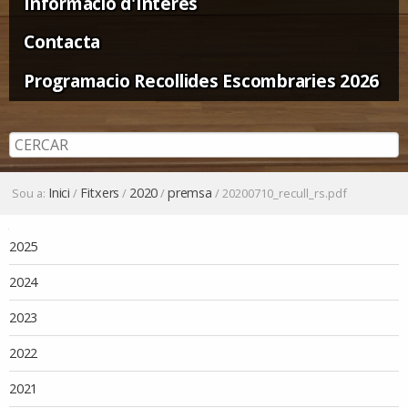
Informació d'Interès
Contacta
Programacio Recollides Escombraries 2026
Inici
Fitxers
2020
premsa
Sou a:
/
/
/
/
20200710_recull_rs.pdf
Navegació
2025
2024
2023
2022
2021