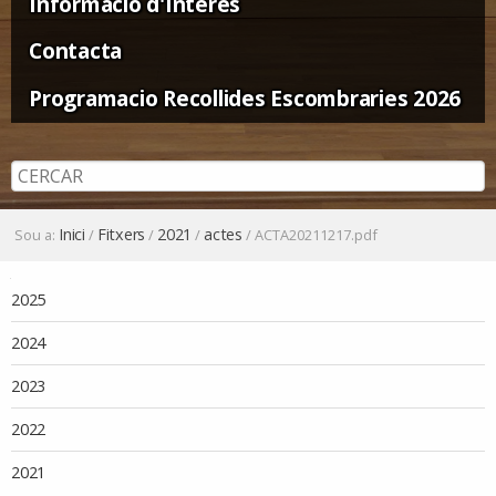
Informació d'Interès
Contacta
Programacio Recollides Escombraries 2026
Inici
Fitxers
2021
actes
Sou a:
/
/
/
/
ACTA20211217.pdf
Navegació
2025
2024
2023
2022
2021