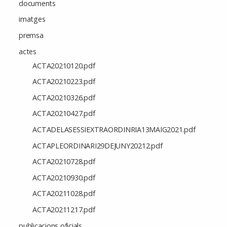
documents
imatges
premsa
actes
ACTA20210120.pdf
ACTA20210223.pdf
ACTA20210326.pdf
ACTA20210427.pdf
ACTADELASESSIEXTRAORDINRIA13MAIG2021.pdf
ACTAPLEORDINARI29DEJUNY20212.pdf
ACTA20210728.pdf
ACTA20210930.pdf
ACTA20211028.pdf
ACTA20211217.pdf
publicacions oficials