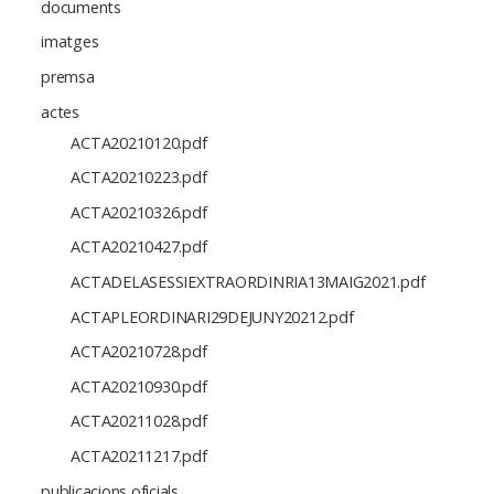
documents
imatges
premsa
actes
ACTA20210120.pdf
ACTA20210223.pdf
ACTA20210326.pdf
ACTA20210427.pdf
ACTADELASESSIEXTRAORDINRIA13MAIG2021.pdf
ACTAPLEORDINARI29DEJUNY20212.pdf
ACTA20210728.pdf
ACTA20210930.pdf
ACTA20211028.pdf
ACTA20211217.pdf
publicacions oficials