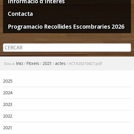
Informació d'Interès
Contacta
Programacio Recollides Escombraries 2026
Inici
Fitxers
2021
actes
Sou a:
/
/
/
/
ACTA20210427.pdf
Navegació
2025
2024
2023
2022
2021