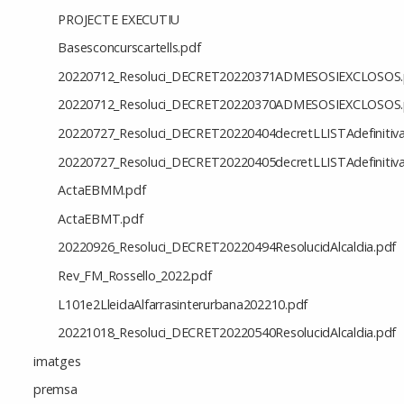
PROJECTE EXECUTIU
Basesconcurscartells.pdf
20220712_Resoluci_DECRET20220371ADMESOSIEXCLOSOS.
20220712_Resoluci_DECRET20220370ADMESOSIEXCLOSOS.
20220727_Resoluci_DECRET20220404decretLLISTAdefinitiva
20220727_Resoluci_DECRET20220405decretLLISTAdefinitiva
ActaEBMM.pdf
ActaEBMT.pdf
20220926_Resoluci_DECRET20220494ResolucidAlcaldia.pdf
Rev_FM_Rossello_2022.pdf
L101e2LleidaAlfarrasinterurbana202210.pdf
20221018_Resoluci_DECRET20220540ResolucidAlcaldia.pdf
imatges
premsa