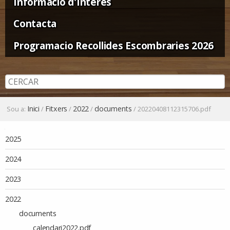
Informació d'Interès
Contacta
Programacio Recollides Escombraries 2026
Inici
Fitxers
2022
documents
Sou a:
/
/
/
/
20220408112315706.pdf
Navegació
2025
2024
2023
2022
documents
calendari2022.pdf