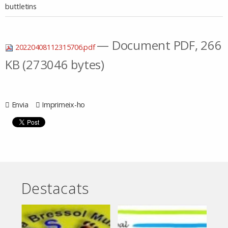
buttletins
— Document PDF, 266
20220408112315706.pdf
KB (273046 bytes)
Envia
Imprimeix-ho
Destacats