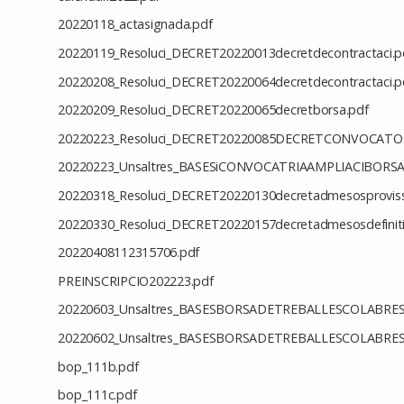
20220118_actasignada.pdf
20220119_Resoluci_DECRET20220013decretdecontractaci.p
20220208_Resoluci_DECRET20220064decretdecontractaci.p
20220209_Resoluci_DECRET20220065decretborsa.pdf
20220223_Resoluci_DECRET20220085DECRETCONVOCATO
20220223_Unsaltres_BASESiCONVOCATRIAAMPLIACIBOR
20220318_Resoluci_DECRET20220130decretadmesosproviss
20220330_Resoluci_DECRET20220157decretadmesosdefiniti
20220408112315706.pdf
PREINSCRIPCIO202223.pdf
20220603_Unsaltres_BASESBORSADETREBALLESCOLABRE
20220602_Unsaltres_BASESBORSADETREBALLESCOLABRES
bop_111b.pdf
bop_111c.pdf