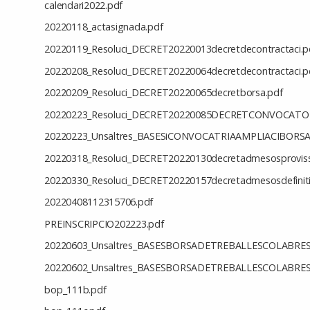
calendari2022.pdf
20220118_actasignada.pdf
20220119_Resoluci_DECRET20220013decretdecontractaci.p
20220208_Resoluci_DECRET20220064decretdecontractaci.p
20220209_Resoluci_DECRET20220065decretborsa.pdf
20220223_Resoluci_DECRET20220085DECRETCONVOCATO
20220223_Unsaltres_BASESiCONVOCATRIAAMPLIACIBOR
20220318_Resoluci_DECRET20220130decretadmesosproviss
20220330_Resoluci_DECRET20220157decretadmesosdefiniti
20220408112315706.pdf
PREINSCRIPCIO202223.pdf
20220603_Unsaltres_BASESBORSADETREBALLESCOLABRE
20220602_Unsaltres_BASESBORSADETREBALLESCOLABRES
bop_111b.pdf