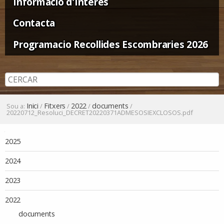
Informació d'Interès
Contacta
Programacio Recollides Escombraries 2026
Inici
Fitxers
2022
documents
Sou a:
/
/
/
/
20220712_Resoluci_DECRET20220371ADMESOSIEXCLOSOS.pdf
Navegació
2025
2024
2023
2022
documents