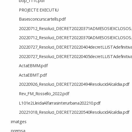
bop_111c.pdf
PROJECTE EXECUTIU
Basesconcurscartells.pdf
20220712_Resoluci_DECRET20220371ADMESOSIEXCLOSOS.
20220712_Resoluci_DECRET20220370ADMESOSIEXCLOSOS.
20220727_Resoluci_DECRET20220404decretLLISTAdefinitiva
20220727_Resoluci_DECRET20220405decretLLISTAdefinitiva
ActaEBMM.pdf
ActaEBMT.pdf
20220926_Resoluci_DECRET20220494ResolucidAlcaldia.pdf
Rev_FM_Rossello_2022.pdf
L101e2LleidaAlfarrasinterurbana202210.pdf
20221018_Resoluci_DECRET20220540ResolucidAlcaldia.pdf
imatges
premsa