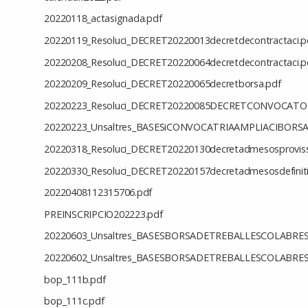
20220118_actasignada.pdf
20220119_Resoluci_DECRET20220013decretdecontractaci.p
20220208_Resoluci_DECRET20220064decretdecontractaci.p
20220209_Resoluci_DECRET20220065decretborsa.pdf
20220223_Resoluci_DECRET20220085DECRETCONVOCATO
20220223_Unsaltres_BASESiCONVOCATRIAAMPLIACIBOR
20220318_Resoluci_DECRET20220130decretadmesosproviss
20220330_Resoluci_DECRET20220157decretadmesosdefiniti
20220408112315706.pdf
PREINSCRIPCIO202223.pdf
20220603_Unsaltres_BASESBORSADETREBALLESCOLABRE
20220602_Unsaltres_BASESBORSADETREBALLESCOLABRES
bop_111b.pdf
bop_111c.pdf