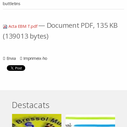
buttletins
— Document PDF, 135 KB
Acta EBM T.pdf
(139013 bytes)
Envia
Imprimeix-ho
Destacats