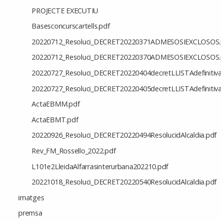
PROJECTE EXECUTIU
Basesconcurscartells.pdf
20220712_Resoluci_DECRET20220371ADMESOSIEXCLOSOS.
20220712_Resoluci_DECRET20220370ADMESOSIEXCLOSOS.
20220727_Resoluci_DECRET20220404decretLLISTAdefinitiva
20220727_Resoluci_DECRET20220405decretLLISTAdefinitiva
ActaEBMM.pdf
ActaEBMT.pdf
20220926_Resoluci_DECRET20220494ResolucidAlcaldia.pdf
Rev_FM_Rossello_2022.pdf
L101e2LleidaAlfarrasinterurbana202210.pdf
20221018_Resoluci_DECRET20220540ResolucidAlcaldia.pdf
imatges
premsa