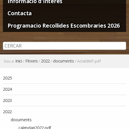
Informació d'Interès
Contacta
Programacio Recollides Escombraries 2026
Inici
Fitxers
2022
documents
Sou a:
/
/
/
/
ActaEBMT.pdf
Navegació
2025
2024
2023
2022
documents
calendari2022.pdf