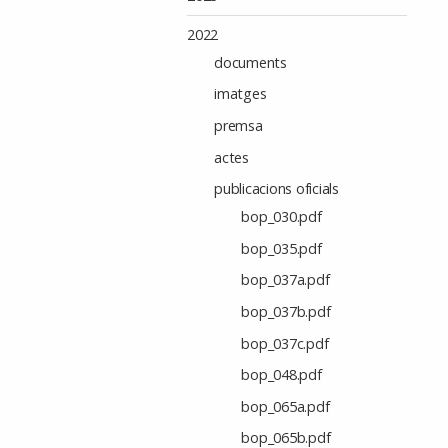
2022
documents
imatges
premsa
actes
publicacions oficials
bop_030.pdf
bop_035.pdf
bop_037a.pdf
bop_037b.pdf
bop_037c.pdf
bop_048.pdf
bop_065a.pdf
bop_065b.pdf