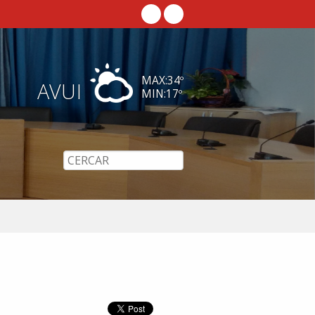
MAX:
34
º
AVUI
MIN:
17
º