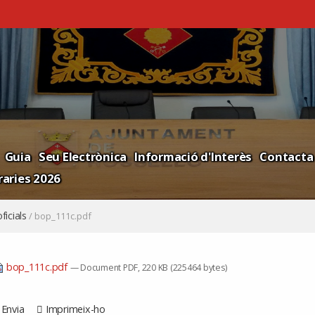
Guia
Seu Electrònica
Informació d'Interès
Contacta
aries 2026
ficials
/
bop_111c.pdf
bop_111c.pdf
— Document PDF, 220 KB (225464 bytes)
Envia
Imprimeix-ho