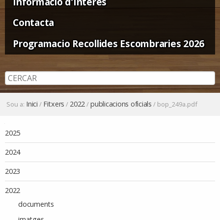
Informació d'Interès
Contacta
Programacio Recollides Escombraries 2026
Inici
Fitxers
2022
publicacions oficials
Sou a:
/
/
/
/
bop_249a.pdf
Navegació
2025
2024
2023
2022
documents
imatges