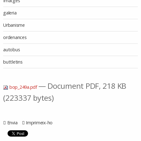
Imatges
galeria
Urbanisme
ordenances
autobus
buttletins
— Document PDF, 218 KB
bop_249a.pdf
(223337 bytes)
Envia
Imprimeix-ho